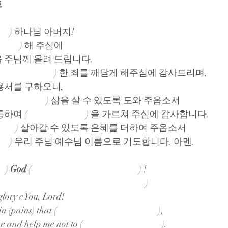
트
                 ) 하나님 아버지!
                  ) 해 주심에
 주님께 올려 드립니다.
                       ) 한 죄를 깨닫게 해주심에 감사드리며,
용서를 구하오니,
                                 ) 삶을 살 수 있도록 도와 주옵소서
                           ) 을 가르쳐 주심에 감사합니다.
                           ) 살아갈 수 있도록 은혜를 더하여 주옵소서
                        ) 우리 주님 예수님 이름으로 기도합니다. 아멘.
   ) 
God
 (                                                     ) !
                                                                 )
glory c You, Lord!
) that (                                                  ),
 help me not to (                                       ).