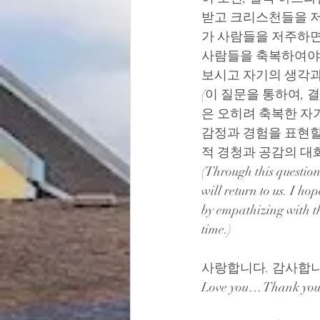
받고 크리스천들을 저
가 사람들을 저주하면
사람들을 축복하여야 
보시고 자기의 생각과
(이 질문을 통하여, 
은 오히려 축복한 자
감정과 경험을 표현할
적 경청과 공감의 대
(Through this question
will return to us. I h
by empathizing with th
time.)
사랑합니다. 감사합니
Love you… Thank yo