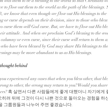
was them to be a blessing to the world so that Christians w
e to flow out them to the world as the path of the blessings. 
 3, we know that even though we flow out His blessings to the
ing or curse depends on their decision, since to those who bles
o curse them will God curse. But, we have to flow out His bles
their attitude. And when we proclaim God’s blessing to the wo
 calumny or even curse, since their curse will return to them as
 who have been blessed by God may share His blessings to the
blessings may be more abundant to us as His blessings.
 thought behind
ou experienced any cases that when you bless other, that bles
rong to other, the wrong may return to you? Would you share
up members? 혹 살면서 다른 사람들에게 좋게 대했더니 자기에
오히려 뒤에 그것이 다시 나쁜 것으로 돌아오는 경험을 하
을 그룹원들과 나누어 주면 좋겠습니다.