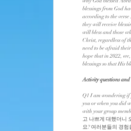
why God blessed Abram 
blessings from God hav
according to the verse
they will receive bless
will bless and those wh
Christ, regardless of 
need to be afraid their
hope that in 2022, we,
blessings so that His 
Activity questions and
Q1 I am wondering if y
you or when you did w
with your gro
고 나쁘게 대했더니 
요? 여러분들의 경험