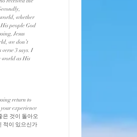
ho received the 
Secondly, 
 world, whether 
s His people God 
sing, Jesus 
rld, we don’t 
 verse 3 says. I 
 world as His 
sing return to 
 your experience 
게 좋은 것이 돌아오
신 적이 있으신가