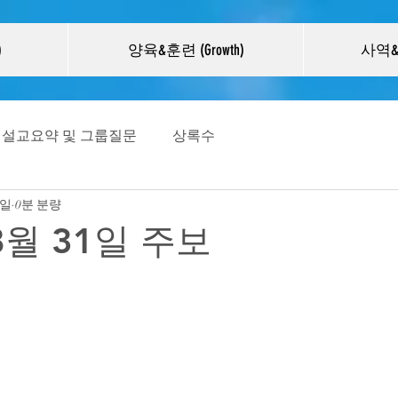
)
양육&훈련 (Growth)
사역&선
설교요약 및 그룹질문
상록수
7일
0분 분량
8월 31일 주보