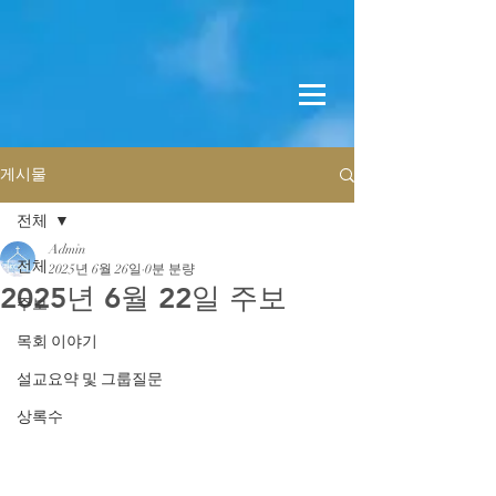
게시물
전체
Admin
전체
2025년 6월 26일
0분 분량
2025년 6월 22일 주보
주보
목회 이야기
설교요약 및 그룹질문
상록수