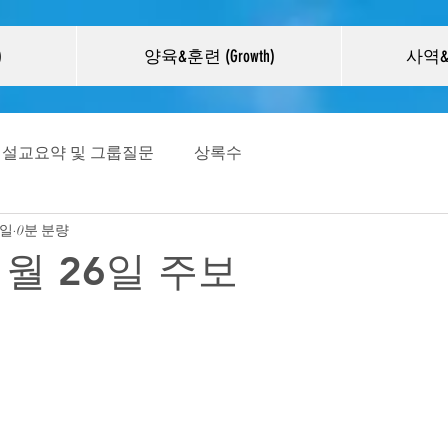
)
양육&훈련 (Growth)
사역&선
설교요약 및 그룹질문
상록수
5일
0분 분량
1월 26일 주보