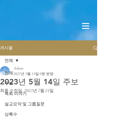
게시물
전체
Admin
전체
2023년 5월 14일
0분 분량
2023년 5월 14일 주보
주보
최종 수정일:
2023년 7월 24일
목회 이야기
설교요약 및 그룹질문
상록수