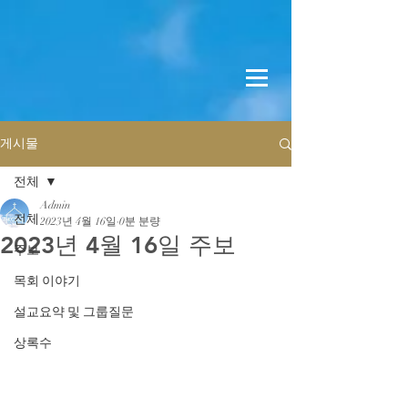
게시물
전체
Admin
전체
2023년 4월 16일
0분 분량
2023년 4월 16일 주보
주보
목회 이야기
설교요약 및 그룹질문
상록수