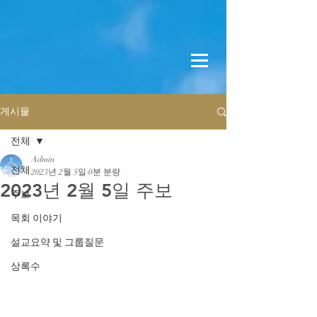
게시물
전체
Admin
전체
2023년 2월 5일
0분 분량
2023년 2월 5일 주보
주보
목회 이야기
설교요약 및 그룹질문
상록수