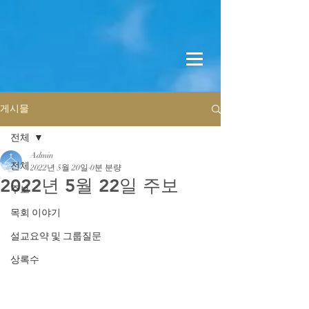
게시물
전체
Admin
전체
2022년 5월 20일
0분 분량
2022년 5월 22일 주보
주보
목회 이야기
설교요약 및 그룹질문
상록수