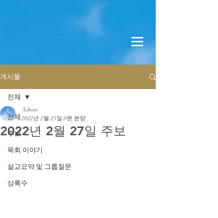
게시물
전체
Admin
전체
2022년 2월 25일
0분 분량
2022년 2월 27일 주보
주보
목회 이야기
설교요약 및 그룹질문
상록수