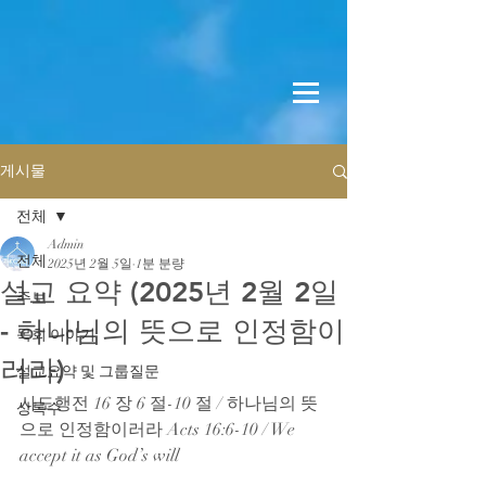
게시물
전체
Admin
전체
2025년 2월 5일
1분 분량
설교 요약 (2025년 2월 2일
주보
- 하나님의 뜻으로 인정함이
목회 이야기
러라)
설교요약 및 그룹질문
사도행전 16 장 6 절-10 절 / 하나님의 뜻
상록수
으로 인정함이러라 Acts 16:6-10 / We 
accept it as God’s will