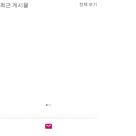
최근 게시물
전체 보기
설교 요약 (2025년 7월 20
설교 요약 (2025
일 - 의에 주리고 목마른 사
일 - 온유한 사람)
람)
마태복음 5장 6절 / 의에 주리
마태복음 5장 5절 /
댓글