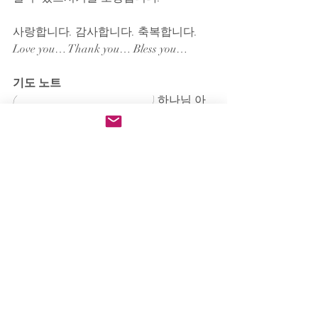
사랑합니다. 감사합니다. 축복합니다.
Love you… Thank you… Bless you…
기도 노트
(                                                ) 하나님 아
버지!
(                                              ) 해 주심에 감
사와 영광을 주님께 올려 드립니다.
오늘 말씀을 통하여 (                                   
   ) 죄를 깨닫게 해주심에 감사하며,
회개할 때에 용서해 주옵시고 이제 (         
 ) 삶을 살 수 있도록 도와 주옵소서
특별히 오늘 말씀을 통하여 (                      
            ) 을 가르쳐 주심에 감사하며
(                                                                      
             ) 살 수 있도록 도와 주십시요
(                                                    ) 우리 주