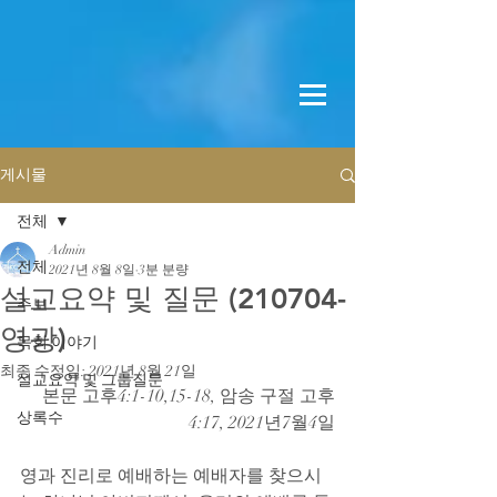
게시물
전체
Admin
전체
2021년 8월 8일
3분 분량
설교요약 및 질문 (210704-
주보
영광)
목회 이야기
최종 수정일:
2021년 8월 21일
설교요약 및 그룹질문
본문 고후4:1-10,15-18, 암송 구절 고후
상록수
4:17, 2021년7월4일
영과 진리로 예배하는 예배자를 찾으시