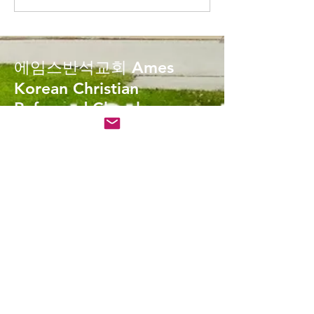
이것이 옳습니다. 하지만 안타
에서 뛰어넘는다는
깝게도 그렇지 못한 경우가 참
한 절대(적) 진리는
많은 것 같습니다. 상처와 아픔
소들 위에 존재한
가운데, 교회에 다시 올 수...
더 나아가 그것들의
에임스반석교회
Ames
미와...
Korean Christian
Reformed Church
amescrc@gmail.com
1416 20th Street, Ames, IA 50010
온라인 헌금 (Offering) - Billpay
Payee:
KCRC
Address: 1416 20th St, Ames,
IA 50010
Phone: (661)
840
-2571
Write Us