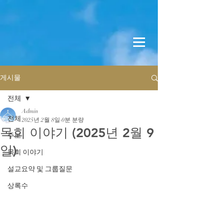
게시물
전체
Admin
전체
2025년 2월 8일
0분 분량
목회 이야기 (2025년 2월 9
주보
일)
목회 이야기
설교요약 및 그룹질문
상록수