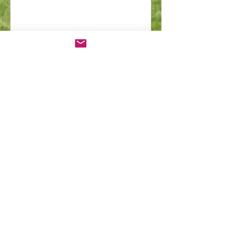
에임스반석교회
Ames
Korean Christian
Reformed Church
amescrc@gmail.com
1416 20th Street, Ames, IA 50010
온라인 헌금 (Offering) - Billpay
Payee:
KCRC
Address: 1416 20th St, Ames,
IA 50010
Phone: (661)
840
-2571