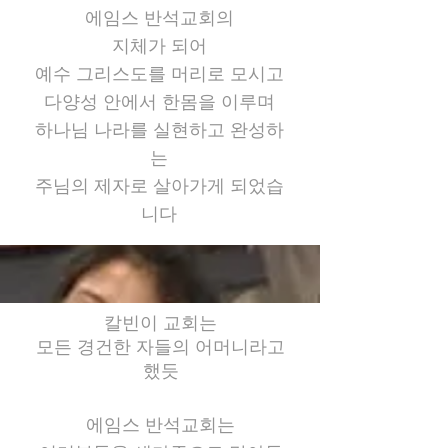
에
임스 반석교회의
지체가 되어
예수 그리스도를 머리로 모시고
다양성 안에서 한몸을 이루며
하나님 나라를 실현하고 완성하
는
주님의 제자로 살아가게 되었습
니다
칼빈이
교회는
모든 경건한 자들의 어머니라고
했듯
에임스 반석교회는