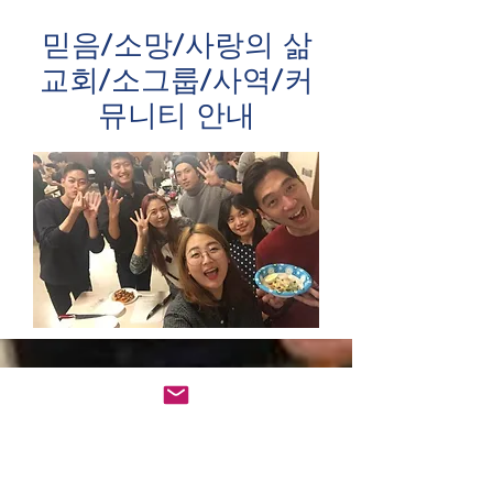
믿음/소망/사랑의 삶
교회/소그룹/사역/커
뮤니티 안내
에임스반석교회
Ames
Korean Christian
Reformed Church