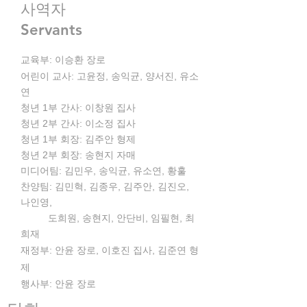
사역자​
Servants
교육부: 이승환 장로
어린이 교사: 고윤정, 송익균, 양서진, 유소
연
청년 1부 간사: 이창원
집사
청년 2부 간사: 이소정 집사
청년 1부 회장: 김주안 형제
청년 2부 회장: 송현지 자매
​미디어팀: 김민우, 송익균, 유소연, 황훌
찬양팀: 김민혁, 김종우, 김주안, 김진오,
나인영,
도희원
, 송현지, 안단비, 임필현, 최
희재
​재정부: 안윤 장로, 이호진 집사, 김준연 형
제
행사부: 안윤 장로